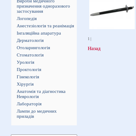
Вироби медичного
призначення одноразового
застосування
Логопедія
Анестезіологія та реанімація
Інгаляційна апаратура
1 |
Дерматологія
Отоларингологія
Назад
Стоматологія
Урологія
Проктологія
Гінекологія
Хірургія
Анатомія та діагностика
Неврологія
Лабораторія
Лампи до медичних
приладів