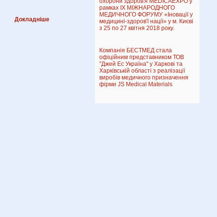
охорони здоров'я MEDICAEXPO у
рамках IX МІЖНАРОДНОГО
МЕДИЧНОГО ФОРУМУ «Іновації у
Докладніше
медицині-здоров'ї нації» у м. Києві
з 25 по 27 квітня 2018 року.
Компанія БЕСТМЕД стала
офіційним представником ТОВ
"Джей Ес Україна" у Харкові та
Харківській області з реалізації
виробів медичного призначення
фірми JS Medical Materials