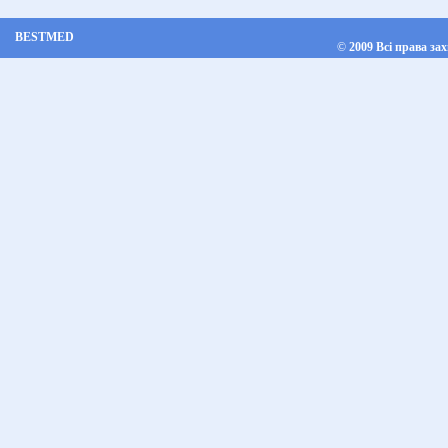
BESTMED
©
2009 Всі права за