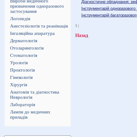
Вироби медичного
Діагностичне обладнання: реф
призначення одноразового
Інструментарій одноразового
застосування
Інструментарій багаторазовог
Логопедія
Анестезіологія та реанімація
1 |
Інгаляційна апаратура
Назад
Дерматологія
Отоларингологія
Стоматологія
Урологія
Проктологія
Гінекологія
Хірургія
Анатомія та діагностика
Неврологія
Лабораторія
Лампи до медичних
приладів