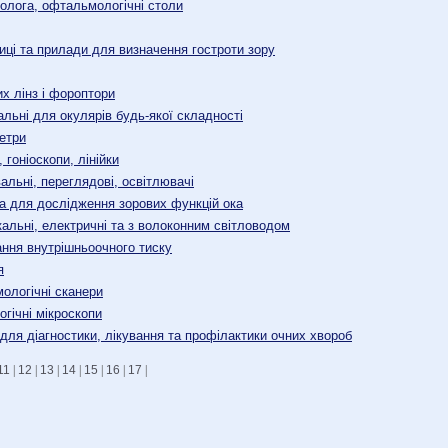
олога, офтальмологічні столи
лиці та прилади для визначення гостроти зору
х лінз і фороптори
альні для окулярів будь-якої складності
етри
 гоніоскопи, лінійки
альні, переглядові, освітлювачі
а для дослідження зорових функцій ока
льні, електричні та з волоконним світловодом
ння внутрішньоочного тиску
я
ологічні сканери
гічні мікроскопи
для діагностики, лікування та профілактики очних хвороб
11
|
12
|
13
|
14
|
15
|
16
|
17
|