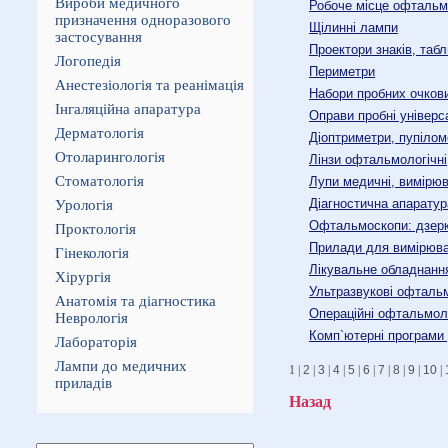
Вироби медичного
Робоче місце офтальм
призначення одноразового
Щілинні лампи
застосування
Проектори знаків, таб
Логопедія
Периметри
Анестезіологія та реанімація
Набори пробних очкови
Інгаляційна апаратура
Оправи пробні універс
Дерматологія
Діоптриметри, пупілом
Отоларингологія
Лінзи офтальмологічні,
Стоматологія
Лупи медичні, вимірюв
Діагностична апаратур
Урологія
Офтальмоскопи: дзерка
Проктологія
Прилади для вимірюва
Гінекологія
Лікувальне обладнанн
Хірургія
Ультразвукові офтальм
Анатомія та діагностика
Операційні офтальмоло
Неврологія
Комп`ютерні програми 
Лабораторія
Лампи до медичних
1 |
2
|
3
|
4
|
5
|
6
|
7
|
8
|
9
|
10
|
приладів
Назад