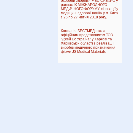
охорони здоров'я MEDICAEXPO у
рамках IX МІЖНАРОДНОГО
МЕДИЧНОГО ФОРУМУ «Іновації у
медицині-здоров'ї нації» у м. Києві
з 25 по 27 квітня 2018 року.
Компанія БЕСТМЕД стала
офіційним представником ТОВ
"Джей Ес Україна" у Харкові та
Харківській області з реалізації
виробів медичного призначення
фірми JS Medical Materials