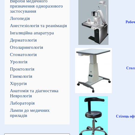
Вироби медичного
призначення одноразового
застосування
Логопедія
Робоч
Анестезіологія та реанімація
Інгаляційна апаратура
Дерматологія
Отоларингологія
Стоматологія
Урологія
Стол
Проктологія
Гінекологія
Хірургія
Анатомія та діагностика
Неврологія
Лабораторія
Лампи до медичних
приладів
Стілець оф