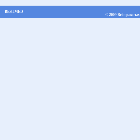
BESTMED
©
2009 Всі права за