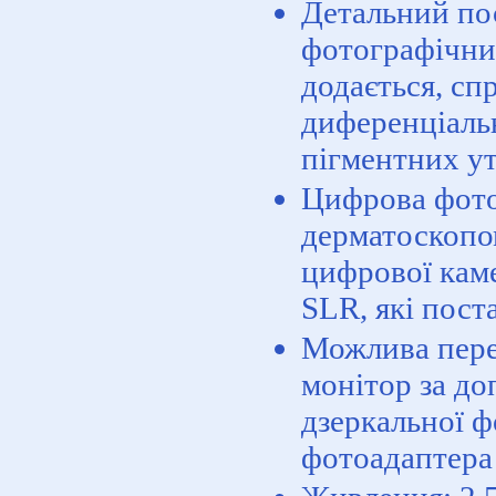
Детальний по
фотографічни
додається, сп
диференціаль
пігментних у
Цифрова фото
дерматоскопо
цифрової кам
SLR, які пост
Можлива пере
монітор за д
дзеркальної ф
фотоадаптера