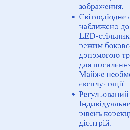
зображення.
Світлодіодне 
наближено до
LED-стільникі
режим боковог
допомогою тр
для посилення
Майже необм
експлуатації.
Регульований
Індивідуальн
рівень корекці
діоптрій.