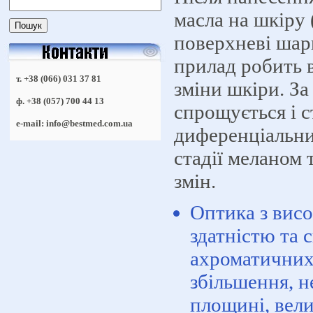
масла на шкіру
поверхневі шар
прилад робить 
т. +38 (066) 031 37 81
зміни шкіри. З
ф. +38 (057) 700 44 13
спрощується і 
e-mail: info@bestmed.com.ua
диференціальни
стадії меланом 
змін.
Оптика з вис
здатністю та
ахроматичних
збільшення, н
площині, вели