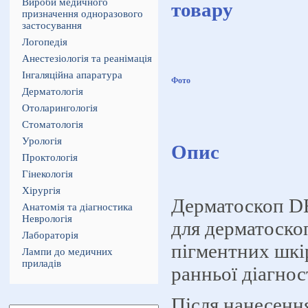
Вироби медичного
товару
призначення одноразового
застосування
Логопедія
Анестезіологія та реанімація
Інгаляційна апаратура
Фото
Дерматологія
Отоларингологія
Стоматологія
Урологія
Опис
Проктологія
Гінекологія
Хірургія
Дерматоскоп D
Анатомія та діагностика
Неврологія
для дерматоско
Лабораторія
пігментних шкі
Лампи до медичних
приладів
ранньої діагно
Після нанесенн