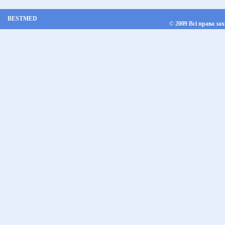
BESTMED
©
2009 Всі права за