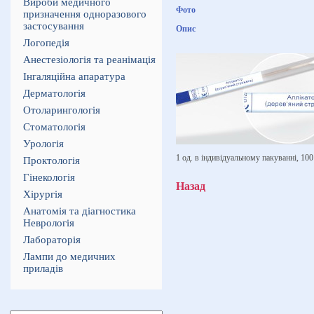
Вироби медичного
Фото
призначення одноразового
застосування
Опис
Логопедія
Анестезіологія та реанімація
Інгаляційна апаратура
Дерматологія
Отоларингологія
Стоматологія
Урологія
1 од. в індивідуальному пакуванні, 100 
Проктологія
Гінекологія
Назад
Хірургія
Анатомія та діагностика
Неврологія
Лабораторія
Лампи до медичних
приладів