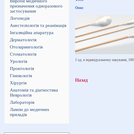
Вироби медичного
призначення одноразового
Опис
застосування
Логопедія
Анестезіологія та реанімація
Інгаляційна апаратура
Дерматологія
Отоларингологія
Стоматологія
1 од. в індивідуальному пакуванні, 100
Урологія
Проктологія
Гінекологія
Назад
Хірургія
Анатомія та діагностика
Неврологія
Лабораторія
Лампи до медичних
приладів