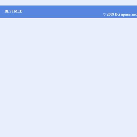
BESTMED
©
2009 Всі права за