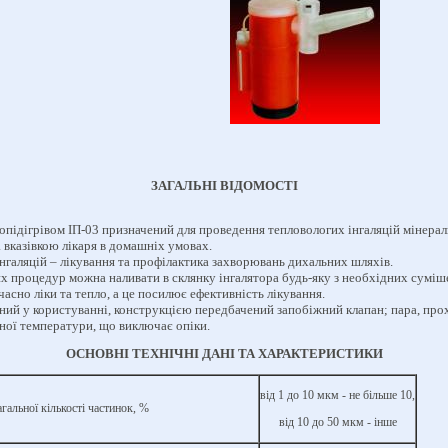
ЗАГАЛЬНІ ВІДОМОСТІ
ропідігрівом ІП-03 призначений для проведення тепловологих інгаляцій мінера
 вказівкою лікаря в домашніх умовах.
нгаляцій – лікування та профілактика захворювань дихальних шляхів.
х процедур можна наливати в склянку інгалятора будь-яку з необхідних суміш
асно ліки та тепло, а це посилює ефективність лікування.
чний у користуванні, конструкцією передбачений запобіжний клапан; пара, пр
ної температури, що виключає опіки.
ОСНОВНІ ТЕХНІЧНІ ДАНІ ТА ХАРАКТЕРИСТИКИ
від 1 до 10 мкм - не більше 10,
гальної кількості частинок, %
від 10 до 50 мкм - інше