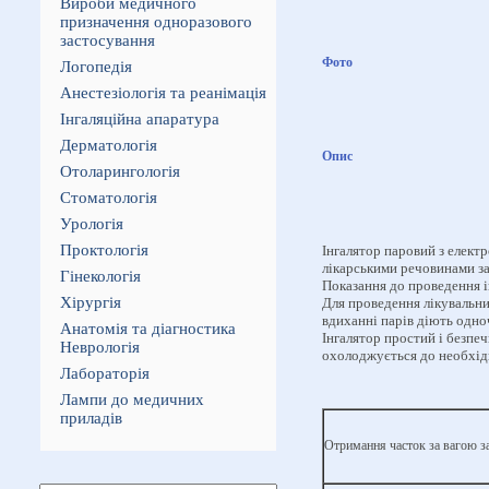
Вироби медичного
призначення одноразового
застосування
Фото
Логопедія
Анестезіологія та реанімація
Інгаляційна апаратура
Дерматологія
Опис
Отоларингологія
Стоматологія
Урологія
Проктологія
Інгалятор паровий з елект
лікарськими речовинами за
Гінекологія
Показання до проведення і
Хірургія
Для проведення лікувальни
вдиханні парів діють одноч
Анатомія та діагностика
Інгалятор простий і безпе
Неврологія
охолоджується до необхід
Лабораторія
Лампи до медичних
приладів
Отримання часток за вагою за