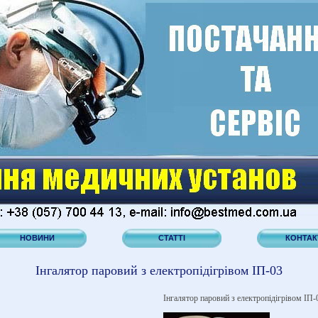
НОВИНИ
СТАТТІ
КОНТАК
Інгалятор паровий з електропідігрівом ІП-03
Інгалятор паровий з електропідігрівом ІП-