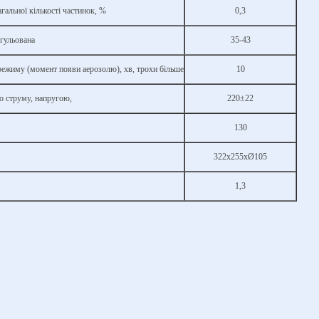
гальної кількості частинок, %
0,3
егульована
35-43
режиму (момент появи аерозолю), хв, трохи більше
10
о струму, напругою,
220±22
130
322х255хØ105
1,3