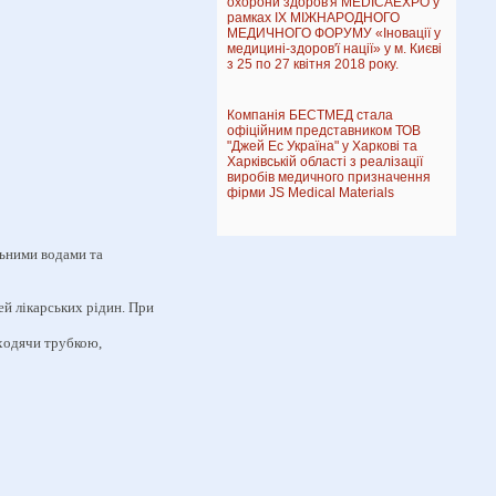
охорони здоров'я MEDICAEXPO у
рамках IX МІЖНАРОДНОГО
МЕДИЧНОГО ФОРУМУ «Іновації у
медицині-здоров'ї нації» у м. Києві
з 25 по 27 квітня 2018 року.
Компанія БЕСТМЕД стала
офіційним представником ТОВ
"Джей Ес Україна" у Харкові та
Харківській області з реалізації
виробів медичного призначення
фірми JS Medical Materials
льними водами та
ей лікарських рідин. При
оходячи трубкою,