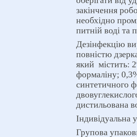
оберігати від уд
закінчення роб
необхідно пром
питній воді та 
Дезінфекцію ви
повністю дзерка
який містить: 
формаліну; 0,3
синтетичного ф
двовуглекислого
дистильована в
Індивідуальна 
Групова упаков