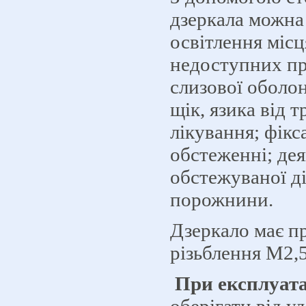
дзеркала можна
освітлення місц
недоступних пр
слизової оболон
щік, язика від т
лікування; фікса
обстеженні; де
обстежуваної д
порожнини.
Дзеркало має п
різьблення М2,5
При експлуата