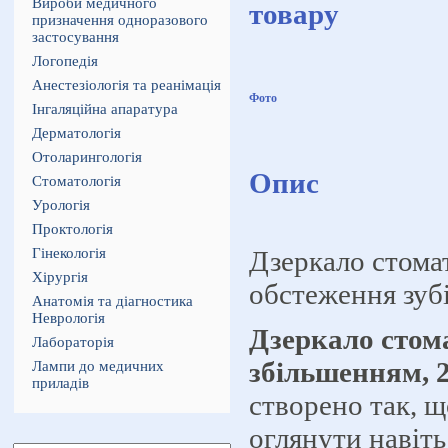
Вироби медичного
товару
призначення одноразового
застосування
Логопедія
Анестезіологія та реанімація
Фото
Інгаляційна апаратура
Дерматологія
Отоларингологія
Опис
Стоматологія
Урологія
Проктологія
Гінекологія
Дзеркало стома
Хірургія
обстеження зуб
Анатомія та діагностика
Неврологія
Дзеркало стома
Лабораторія
збільшенням, 
Лампи до медичних
приладів
створено так, щ
оглянути навіт