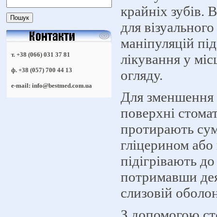
крайніх зубів. 
для візуальног
маніпуляцій пі
т. +38 (066) 031 37 81
лікування у міс
ф. +38 (057) 700 44 13
огляду.
e-mail: info@bestmed.com.ua
Для зменшення 
поверхні стомат
протирають су
гліцерином або
підігрівають до
потримавши дея
слизовій оболон
З допомогою ст