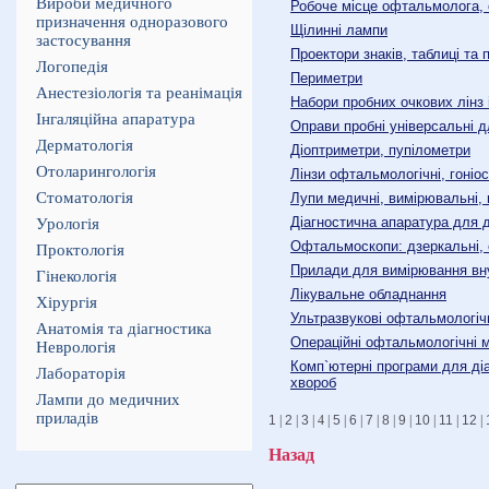
Вироби медичного
Робоче місце офтальмолога, 
призначення одноразового
Щілинні лампи
застосування
Проектори знаків, таблиці та
Логопедія
Периметри
Анестезіологія та реанімація
Набори пробних очкових лінз
Інгаляційна апаратура
Оправи пробні універсальні д
Дерматологія
Діоптриметри, пупілометри
Отоларингологія
Лінзи офтальмологічні, гоніос
Стоматологія
Лупи медичні, вимірювальні, 
Діагностична апаратура для 
Урологія
Офтальмоскопи: дзеркальні, 
Проктологія
Прилади для вимірювання вн
Гінекологія
Лікувальне обладнання
Хірургія
Ультразвукові офтальмологіч
Анатомія та діагностика
Операційні офтальмологічні 
Неврологія
Комп`ютерні програми для діа
Лабораторія
хвороб
Лампи до медичних
приладів
1
|
2
|
3
| 4 |
5
|
6
|
7
|
8
|
9
|
10
|
11
|
12
|
Назад