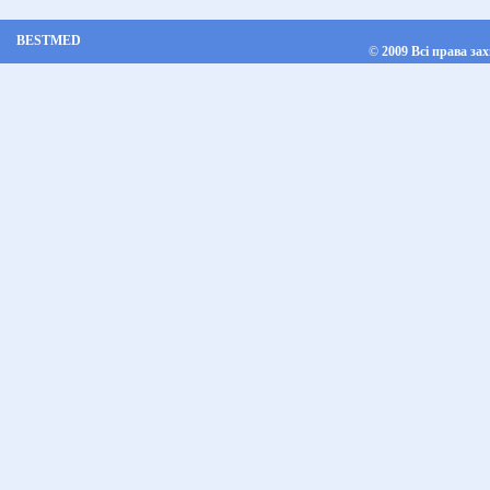
BESTMED
©
2009 Всі права за