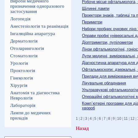
Вироби медичного
Робоче місце офтальмолога, 
призначення одноразового
Щілинні лампи
застосування
Проектори знаків, таблиці та
Логопедія
Периметри
Анестезіологія та реанімація
Набори пробних очкових лінз
Інгаляційна апаратура
Оправи пробні універсальні д
Дерматологія
Діоптриметри, пупілометри
Отоларингологія
Лінзи офтальмологічні, гоніос
Стоматологія
Лупи медичні, вимірювальні, 
Діагностична апаратура для 
Урологія
Офтальмоскопи: дзеркальні, 
Проктологія
Прилади для вимірювання вн
Гінекологія
Лікувальне обладнання
Хірургія
Ультразвукові офтальмологіч
Анатомія та діагностика
Операційні офтальмологічні 
Неврологія
Комп`ютерні програми для діа
Лабораторія
хвороб
Лампи до медичних
приладів
1
|
2
|
3
|
4
|
5
|
6
|
7
|
8
| 9 |
10
|
11
|
12
|
Назад