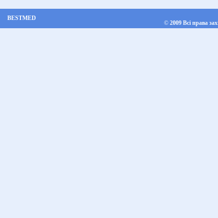
BESTMED
©
2009 Всі права за